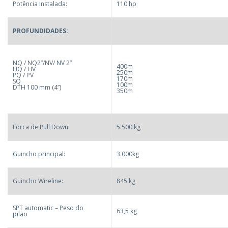
Potência Instalada:
110 hp
PROFUNDIDADES:
NQ / NQ2”/NV/ NV 2”
400m
HQ / HV
250m
PQ / PV
170m
SQ
100m
DTH 100 mm (4”)
350m
Forca de Pull Down:
5.500 kg
Guincho principal:
3.000kg
Guincho Wireline:
845 kg
SPT automatic – Peso do
63,5 kg
pilão